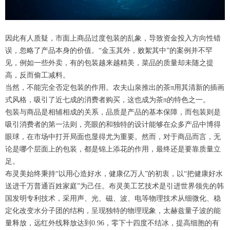
因此有人质疑，市面上商品过度包装的乱象，导致资金投入方向性错
误，忽略了产品本身的价值。“金玉其外，败絮其中”的案例并不罕
见，例如一些外卖，有的包装越来越精美，菜品的质量却未随之提
高，反而偷工减料。
当然，不能完全否定包装的作用。农夫山泉推出的茶π用其清新的插画
式风格，吸引了近七成的消费者购买，这也成为茶π的特色之一。
包装与商品是相辅相成的关系，品质是产品的基本保障，而包装则是
吸引消费者的第一法则，亮眼的和独特的设计能够在众多产品中博得
眼球，在市场中打开局面也显得尤为重要。然而，对于商品而言，无
论是哪个层面上的包装，都是锦上添花的作用，最终还是要靠质量立
足。
布灵美始终秉持“以用心造好水，健康亿万人”的初衷，以“把健康好水
送进千万普通百姓家庭”为己任。布灵美工艺技术是引进世界领先的韩
国发明专利技术，采用声、光、磁、波、电等物理技术从细微化、稳
定化改变水分子团的结构，呈现独特的物理现象，太赫兹量子波的能
量释放，远红外线释放达到0.96，零下十四度不结冰，提高细胞的有